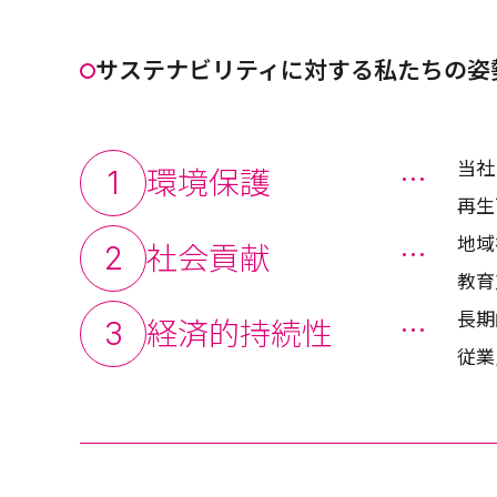
サステナビリティに対する私たちの姿
当社
1
環境保護
再生
地域
2
社会貢献
教育
長期
3
経済的持続性
従業