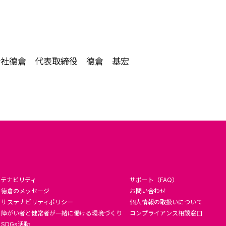
式会社德倉
代表取締役 德倉 基宏
ステナビリティ
サポート（FAQ）
徳倉のメッセージ
お問い合わせ
サステナビリティポリシー
個人情報の取扱いについて
障がい者と健常者が一緒に働ける環境づくり
コンプライアンス相談窓口
SDGs活動