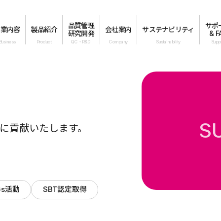
品質管理
サポ
事業内容
製品紹介
会社案内
サステナビリティ
研究開発
& F
S
に貢献いたします。
Gs活動
SBT認定取得