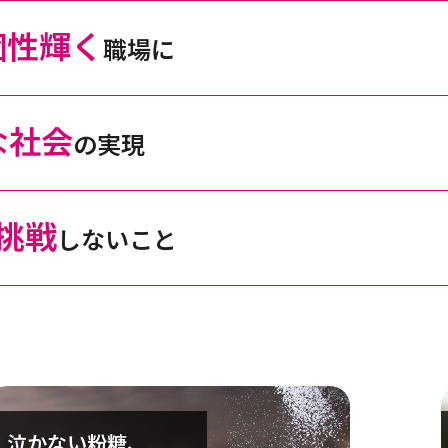
個性輝く
職場に
な社会
の実現
挑戦
しないこと
泣かない粉糖、