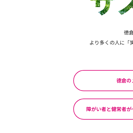
サ
徳倉
より多くの人に「
德倉の
障がい者と健常者が