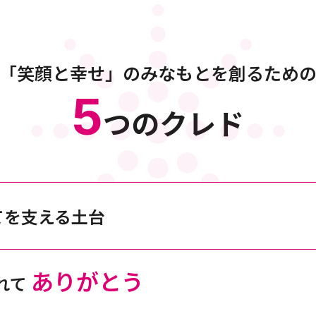
「笑顔と幸せ」の
みなもとを創るため
5
つのクレド
てを支える土台
ありがとう
れて