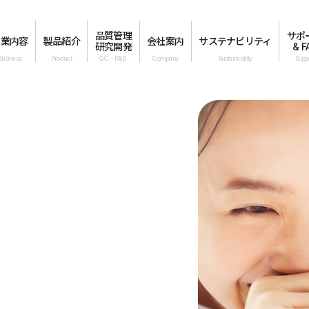
品質管理
サポ
事業内容
製品紹介
会社案内
サステナビリティ
研究開発
& F